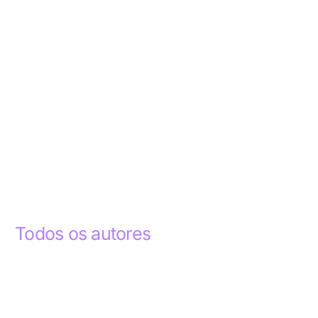
Todos os autores
Abdelhak Razky
1
Addyson Celestino
1
Ademar dos Santos Lima
1