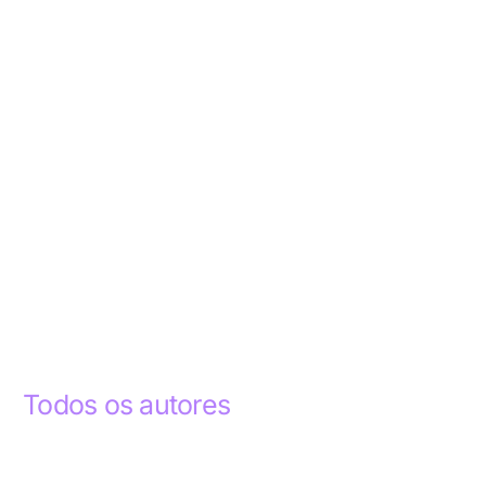
Todos os autores
Abdelhak Razky
1
Addyson Celestino