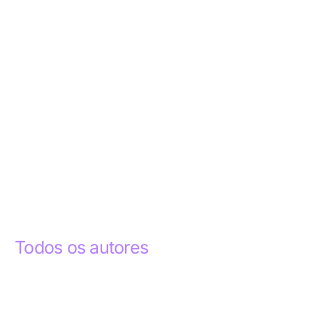
Todos os autores
Abdelhak Razky
1
Addyson Celestino
1