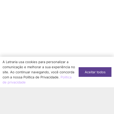
Rosiane Xypas
2
Roxane Rojo
1
Ruth A. Regnet
1
Sabrina B. Fadanelli
2
Sandra Denise Gasparini Bastos
1
Sandra Elisia Lemões Iepsen
1
Sandra Mari Kaneko Marques
2
Sara Alves da Luz Lemos
1
A Letraria usa cookies para personalizar a
comunicação e melhorar a sua experiência no
Selma Gomes da Silva
1
Aceitar todos
site. Ao continuar navegando, você concorda
Sergio Henrique Bezerra de Sousa Leal
2
com a nossa Política de Privacidade.
Politica
de privacidade
Silvane Maltaca
1
Simone Dantas-Longhi
1
Solange Aranha
1
Sonia Regina Borges Albernaz
1