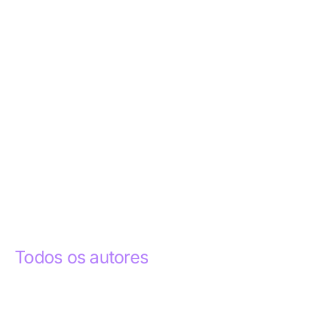
Todos os autores
Abdelhak Razky
1
Addyson Celestino
1