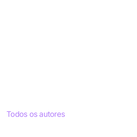
Todos os autores
Abdelhak Razky
1
Addyson Celestino