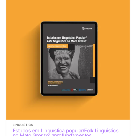
LINGUÍSTICA
Estudos em Linguística popular/Folk Linguistics
no Mato Grosso: aprofundamentos