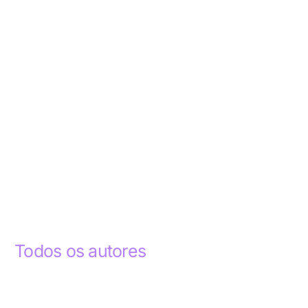
Todos os autores
Abdelhak Razky
1
Addyson Celestino
1