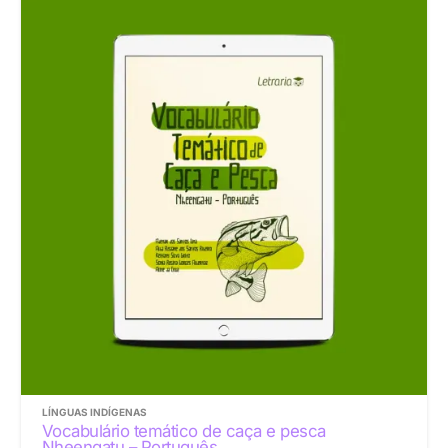
LÍNGUAS INDÍGENAS
Vocabulário temático de caça e pesca
Nheengatu – Português