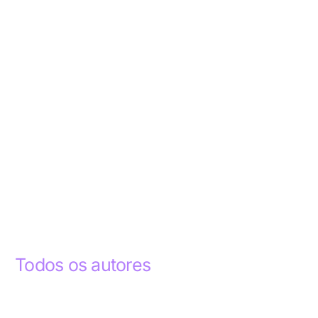
Todos os autores
Abdelhak Razky
1
Addyson Celestino