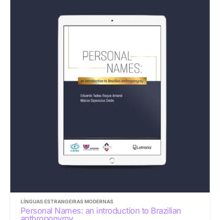
LÍNGUAS ESTRANGEIRAS MODERNAS
Personal Names: an introduction to Brazilian
anthroponymy