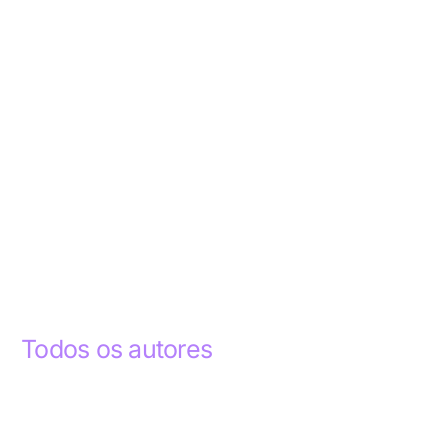
Todos os autores
Abdelhak Razky
1
Addyson Celestino
1