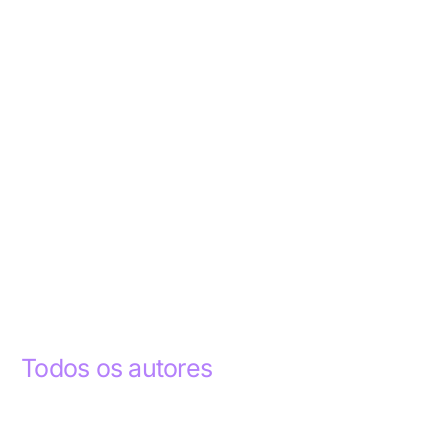
Todos os autores
Abdelhak Razky
1
Addyson Celestino
1