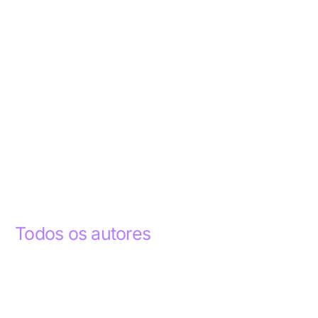
Todos os autores
Abdelhak Razky
1
Addyson Celestino
1
Ademar dos Santos Lima
1