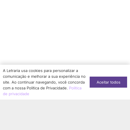
Rosiane Xypas
2
Roxane Rojo
1
Ruth A. Regnet
1
Sabrina B. Fadanelli
2
Sandra Denise Gasparini Bastos
1
Sandra Elisia Lemões Iepsen
1
Sandra Mari Kaneko Marques
2
Sara Alves da Luz Lemos
1
A Letraria usa cookies para personalizar a
comunicação e melhorar a sua experiência no
Selma Gomes da Silva
1
Aceitar todos
site. Ao continuar navegando, você concorda
Sergio Henrique Bezerra de Sousa Leal
2
com a nossa Política de Privacidade.
Politica
de privacidade
Silvane Maltaca
1
Simone Dantas-Longhi
1
Solange Aranha
1
Sonia Regina Borges Albernaz
1