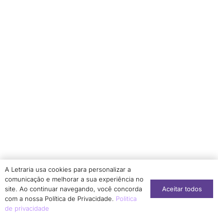
Olívia Couto Borges
1
Pablo Arantes
1
Parmênio Camurça Citó
1
Patrícia Pedrosa Botelho
1
Patrícia Regina Cavaleiro Pereira
1
Patrícia T. Nakagome
1
Patricia Trindade Nakagome
2
Patrick Chardenet
2
Patrik G. Wiesel
1
Paula Dutra
1
Paula Henrique Batista
1
A Letraria usa cookies para personalizar a
Paula Tavares Pinto
2
comunicação e melhorar a sua experiência no
Aceitar todos
site. Ao continuar navegando, você concorda
Paulo Lima Junior
1
com a nossa Política de Privacidade.
Politica
Priscila Melo Merenciano
de privacidade
1