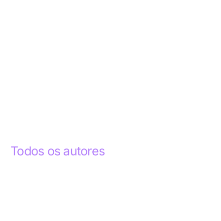
Todos os autores
Abdelhak Razky
1
Addyson Celestino
1
Ademar dos Santos Lima
1
Ademar Lima
1