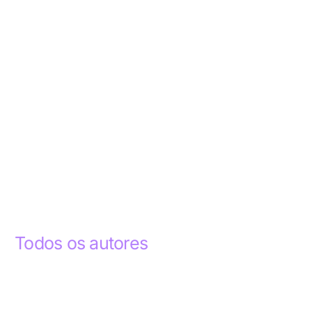
Todos os autores
Abdelhak Razky
1
Addyson Celestino
1