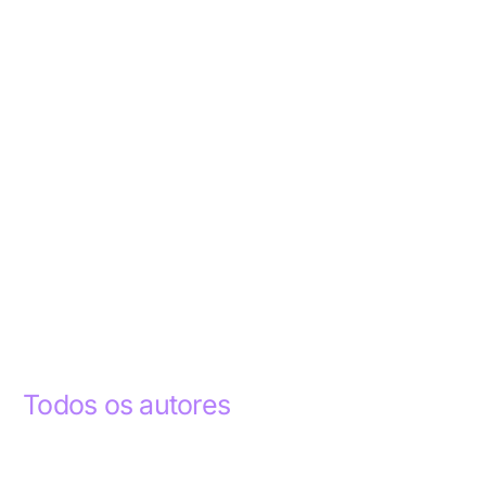
Todos os autores
Abdelhak Razky
1
Addyson Celestino