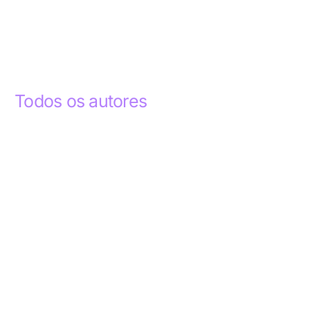
Todos os autores
Abdelhak Razky
1
Addyson Celestino
1
Ademar dos Santos Lima
1
Ademar Lima
1
Aderlande Pereira Ferraz
3
Adílio Junior de Souza
13
Alba Regiane dos Santos Ribeiro
1
Alceu João Gregory
1
Alex Caldas Simões
4