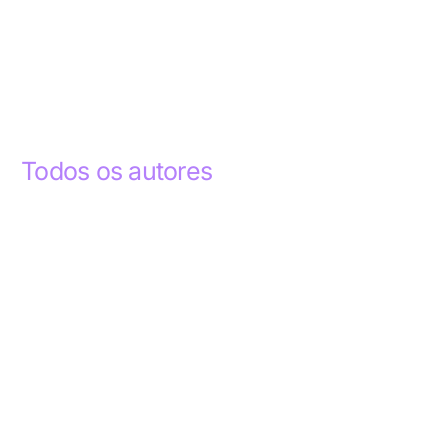
Todos os autores
Abdelhak Razky
1
Addyson Celestino
1
Ademar dos Santos Lima
1
Ademar Lima
1
Aderlande Pereira Ferraz
3
Adílio Junior de Souza
13
Alba Regiane dos Santos Ribeiro
1
Alceu João Gregory
1