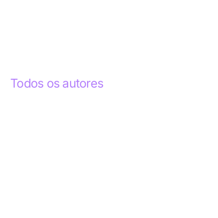
Todos os autores
Abdelhak Razky
1
Addyson Celestino
1
Ademar dos Santos Lima
1
Ademar Lima
1
Aderlande Pereira Ferraz
3
Adílio Junior de Souza
13
Alba Regiane dos Santos Ribeiro
1
Alceu João Gregory
1