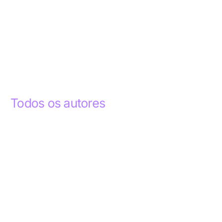
Todos os autores
Abdelhak Razky
1
Addyson Celestino
1
Ademar dos Santos Lima
1
Ademar Lima
1
Aderlande Pereira Ferraz
3
Adílio Junior de Souza
13
Alba Regiane dos Santos Ribeiro
1