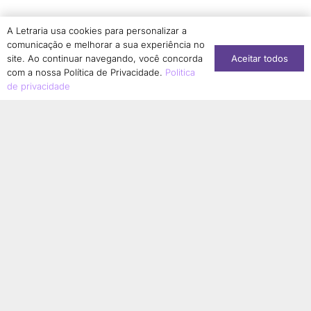
Simone Dantas-Longhi
1
A Letraria usa cookies para personalizar a
Solange Aranha
1
comunicação e melhorar a sua experiência no
Aceitar todos
Sonia Regina Borges Albernaz
site. Ao continuar navegando, você concorda
1
com a nossa Política de Privacidade.
Politica
Sonia Regina Jurado
1
de privacidade
Stéphanie Soares Girão
1
Suzany Moura Saldanha Kabongo
1
Tainara Lucia Corrêa de Matos
1
Taís Aparecida de Moura
1
Talita Serpa
1
Tamires Cristina Bonani Conti
1
Tânia Guedes Magalhães
2
Tatiana Sousa
1
Terezinha Ferreira de Almeida
1
Thainá Cristina da Silva Ferreira
1