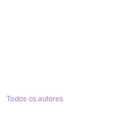
Todos os autores
Abdelhak Razky
1
Addyson Celestino
1
Ademar dos Santos Lima
1