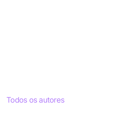
Todos os autores
Abdelhak Razky
1
Addyson Celestino
1
Ademar dos Santos Lima
1