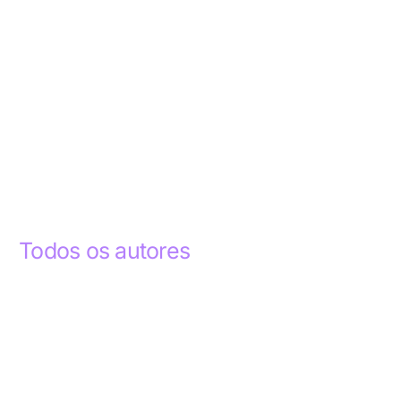
Todos os autores
Abdelhak Razky
1
Addyson Celestino
1
Ademar dos Santos Lima
1
Ademar Lima
1
Aderlande Pereira Ferraz