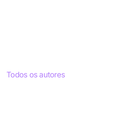
Todos os autores
Abdelhak Razky
1
Addyson Celestino
1
Ademar dos Santos Lima
1
Ademar Lima
1
Aderlande Pereira Ferraz
3
Adílio Junior de Souza
13