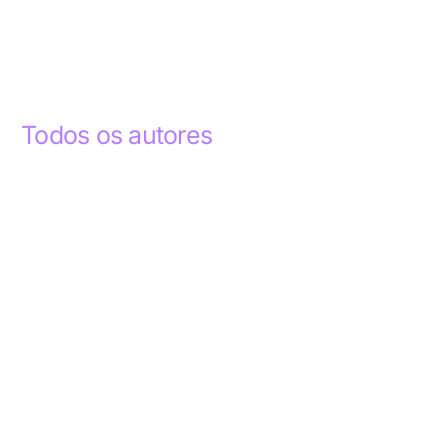
Todos os autores
Abdelhak Razky
1
Addyson Celestino
1
Ademar dos Santos Lima
1
Ademar Lima
1
Aderlande Pereira Ferraz
3
Adílio Junior de Souza
13
Alba Regiane dos Santos Ribeiro
1
Alceu João Gregory
1
Alex Caldas Simões
4