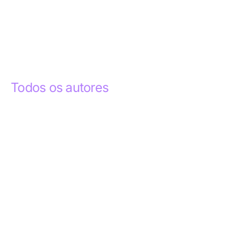
Todos os autores
Abdelhak Razky
1
Addyson Celestino
1
Ademar dos Santos Lima
1
Ademar Lima
1
Aderlande Pereira Ferraz
3
Adílio Junior de Souza
13
Alba Regiane dos Santos Ribeiro
1
Alceu João Gregory
1