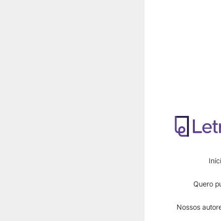
Eduardo Alexis 
Edward Goulart 
Eliane Gouvêa 
Elisangela Alv
Eloisa Raquel d
Eva Sandra Fer
Fabricio Masaha
Felipe Renã Gol
Fernanda da Ro
Iníc
Fidel Armando 
Franciele Spinell
Quero pu
Frederico Franc
Nossos autore
Gabriela Agostin