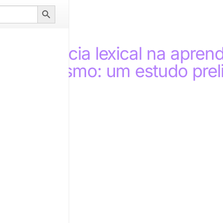
Search
Button
 e acurácia lexical na apren
com autismo: um estudo pre
g