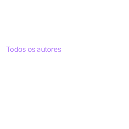
Todos os autores
Abdelhak Razky
1
Addyson Celestino
1
Ademar dos Santos Lima
1
Ademar Lima
1
Aderlande Pereira Ferraz
3
Adílio Junior de Souza
13
Alba Regiane dos Santos Ribeiro
1
Alceu João Gregory
1