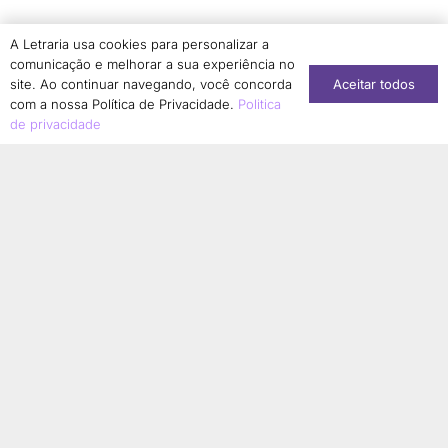
Simone Dantas-Longhi
1
A Letraria usa cookies para personalizar a
Solange Aranha
1
comunicação e melhorar a sua experiência no
Aceitar todos
Sonia Regina Borges Albernaz
site. Ao continuar navegando, você concorda
1
com a nossa Política de Privacidade.
Politica
Sonia Regina Jurado
1
de privacidade
Stéphanie Soares Girão
1
Suzany Moura Saldanha Kabongo
1
Tainara Lucia Corrêa de Matos
1
Taís Aparecida de Moura
1
Talita Serpa
1
Tamires Cristina Bonani Conti
1
Tânia Guedes Magalhães
2
Tatiana Sousa
1
Terezinha Ferreira de Almeida
1
Thainá Cristina da Silva Ferreira
1