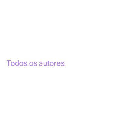
Todos os autores
Abdelhak Razky
1
Addyson Celestino
1
Ademar dos Santos Lima
1
Ademar Lima
1
Aderlande Pereira Ferraz
3
Adílio Junior de Souza
13
Alba Regiane dos Santos Ribeiro
1