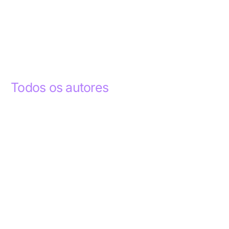
Todos os autores
Abdelhak Razky
1
Addyson Celestino
1
Ademar dos Santos Lima
1
Ademar Lima
1
Aderlande Pereira Ferraz
3
Adílio Junior de Souza
13
Alba Regiane dos Santos Ribeiro
1
Alceu João Gregory
1