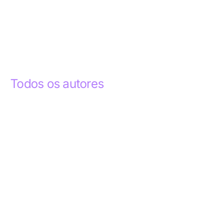
Todos os autores
Abdelhak Razky
1
Addyson Celestino
1
Ademar dos Santos Lima
1
Ademar Lima
1
Aderlande Pereira Ferraz
3
Adílio Junior de Souza
13
Alba Regiane dos Santos Ribeiro
1
Alceu João Gregory
1