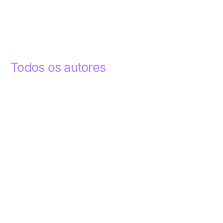
Todos os autores
Abdelhak Razky
1
Addyson Celestino
1
Ademar dos Santos Lima
1
Ademar Lima
1
Aderlande Pereira Ferraz
3
Adílio Junior de Souza
13
Alba Regiane dos Santos Ribeiro
1
Alceu João Gregory
1
Alex Caldas Simões
4