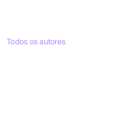
Todos os autores
Abdelhak Razky
1
Addyson Celestino
1
Ademar dos Santos Lima
1
Ademar Lima
1
Aderlande Pereira Ferraz
3
Adílio Junior de Souza
13
Alba Regiane dos Santos Ribeiro
1
Alceu João Gregory
1
Alex Caldas Simões
4