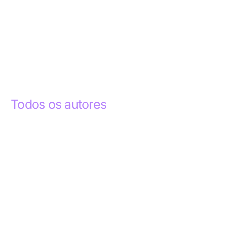
Todos os autores
Abdelhak Razky
1
Addyson Celestino
1
Ademar dos Santos Lima
1
Ademar Lima
1
Aderlande Pereira Ferraz
3
Adílio Junior de Souza
13
Alba Regiane dos Santos Ribeiro
1