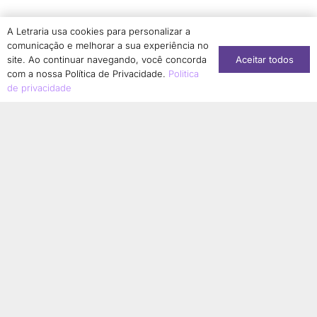
Simone Dantas-Longhi
1
A Letraria usa cookies para personalizar a
Solange Aranha
1
comunicação e melhorar a sua experiência no
Aceitar todos
Sonia Regina Borges Albernaz
site. Ao continuar navegando, você concorda
1
com a nossa Política de Privacidade.
Politica
Sonia Regina Jurado
1
de privacidade
Stéphanie Soares Girão
1
Suzany Moura Saldanha Kabongo
1
Tainara Lucia Corrêa de Matos
1
Taís Aparecida de Moura
1
Talita Serpa
1
Tamires Cristina Bonani Conti
1
Tânia Guedes Magalhães
2
Tatiana Sousa
1
Terezinha Ferreira de Almeida
1
Thainá Cristina da Silva Ferreira
1