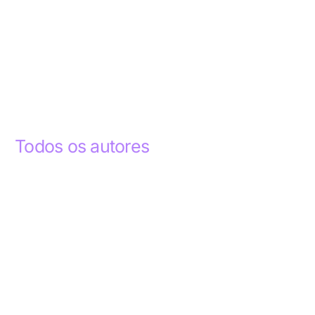
Todos os autores
Abdelhak Razky
1
Addyson Celestino
1
Ademar dos Santos Lima
1
Ademar Lima
1
Aderlande Pereira Ferraz
3
Adílio Junior de Souza
13
Alba Regiane dos Santos Ribeiro
1