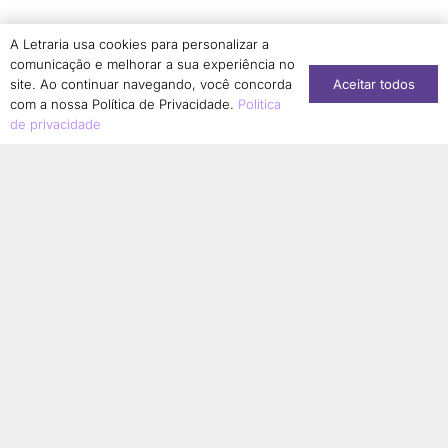
Simone Dantas-Longhi
1
A Letraria usa cookies para personalizar a
Solange Aranha
1
comunicação e melhorar a sua experiência no
Aceitar todos
Sonia Regina Borges Albernaz
site. Ao continuar navegando, você concorda
1
com a nossa Política de Privacidade.
Politica
Sonia Regina Jurado
1
de privacidade
Stéphanie Soares Girão
1
Suzany Moura Saldanha Kabongo
1
Tainara Lucia Corrêa de Matos
1
Taís Aparecida de Moura
1
Talita Serpa
1
Tamires Cristina Bonani Conti
1
Tânia Guedes Magalhães
2
Tatiana Sousa
1
Terezinha Ferreira de Almeida
1
Thainá Cristina da Silva Ferreira
1