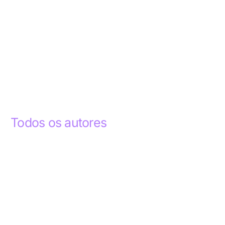
Todos os autores
Abdelhak Razky
1
Addyson Celestino
1
Ademar dos Santos Lima
1
Ademar Lima
1
Aderlande Pereira Ferraz
3
Adílio Junior de Souza
13