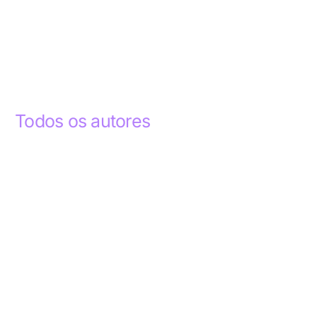
Todos os autores
Abdelhak Razky
1
Addyson Celestino
1
Ademar dos Santos Lima
1
Ademar Lima
1
Aderlande Pereira Ferraz
3
Adílio Junior de Souza
13
Alba Regiane dos Santos Ribeiro
1
Alceu João Gregory
1