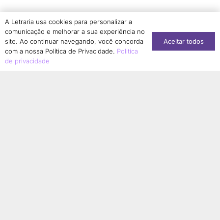
Simone Dantas-Longhi
1
A Letraria usa cookies para personalizar a
Solange Aranha
1
comunicação e melhorar a sua experiência no
Aceitar todos
Sonia Regina Borges Albernaz
site. Ao continuar navegando, você concorda
1
com a nossa Política de Privacidade.
Politica
Sonia Regina Jurado
1
de privacidade
Stéphanie Soares Girão
1
Suzany Moura Saldanha Kabongo
1
Tainara Lucia Corrêa de Matos
1
Taís Aparecida de Moura
1
Talita Serpa
1
Tamires Cristina Bonani Conti
1
Tânia Guedes Magalhães
2
Tatiana Sousa
1
Terezinha Ferreira de Almeida
1
Thainá Cristina da Silva Ferreira
1