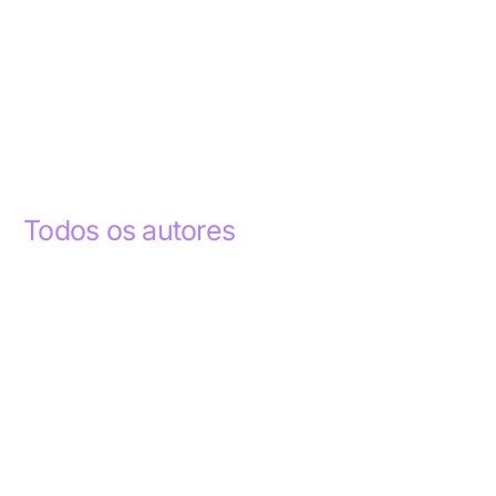
Todos os autores
Abdelhak Razky
1
Addyson Celestino
1
Ademar dos Santos Lima
1
Ademar Lima
1
Aderlande Pereira Ferraz
3
Adílio Junior de Souza
13
Alba Regiane dos Santos Ribeiro
1