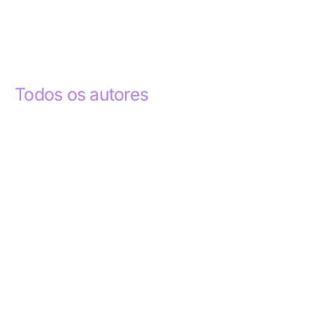
Todos os autores
Abdelhak Razky
1
Addyson Celestino
1
Ademar dos Santos Lima
1
Ademar Lima
1
Aderlande Pereira Ferraz
3
Adílio Junior de Souza
13
Alba Regiane dos Santos Ribeiro
1
Alceu João Gregory
1
Alex Caldas Simões
4