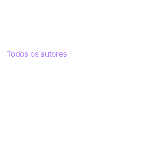
Todos os autores
Abdelhak Razky
1
Addyson Celestino
1
Ademar dos Santos Lima
1
Ademar Lima
1
Aderlande Pereira Ferraz
3
Adílio Junior de Souza
13
Alba Regiane dos Santos Ribeiro
1
Alceu João Gregory
1