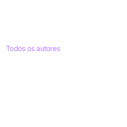
Todos os autores
Abdelhak Razky
1
Addyson Celestino
1
Ademar dos Santos Lima
1
Ademar Lima
1
Aderlande Pereira Ferraz
3
Adílio Junior de Souza
13
Alba Regiane dos Santos Ribeiro
1
Alceu João Gregory
1