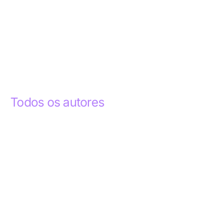
Todos os autores
Abdelhak Razky
1
Addyson Celestino
1
Ademar dos Santos Lima
1
Ademar Lima
1
Aderlande Pereira Ferraz
3
Adílio Junior de Souza
13
Alba Regiane dos Santos Ribeiro
1