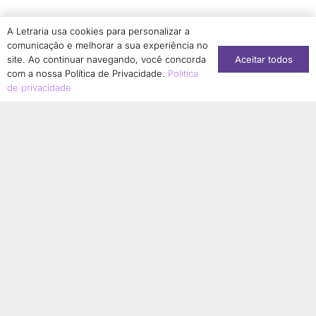
Simone Dantas-Longhi
1
A Letraria usa cookies para personalizar a
Solange Aranha
1
comunicação e melhorar a sua experiência no
Aceitar todos
Sonia Regina Borges Albernaz
site. Ao continuar navegando, você concorda
1
com a nossa Política de Privacidade.
Politica
Sonia Regina Jurado
1
de privacidade
Stéphanie Soares Girão
1
Suzany Moura Saldanha Kabongo
1
Tainara Lucia Corrêa de Matos
1
Taís Aparecida de Moura
1
Talita Serpa
1
Tamires Cristina Bonani Conti
1
Tânia Guedes Magalhães
2
Tatiana Sousa
1
Terezinha Ferreira de Almeida
1
Thainá Cristina da Silva Ferreira
1