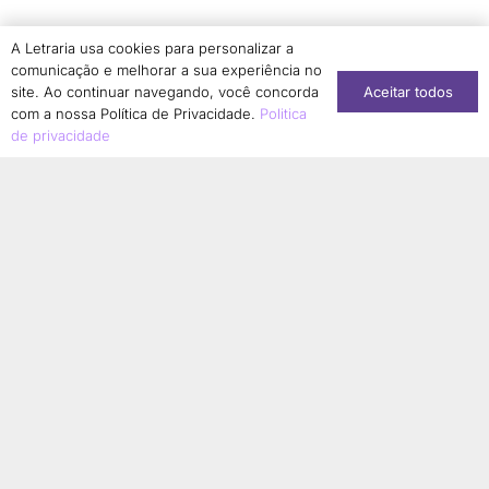
Simone Dantas-Longhi
1
A Letraria usa cookies para personalizar a
Solange Aranha
1
comunicação e melhorar a sua experiência no
Aceitar todos
Sonia Regina Borges Albernaz
site. Ao continuar navegando, você concorda
1
com a nossa Política de Privacidade.
Politica
Sonia Regina Jurado
1
de privacidade
Stéphanie Soares Girão
1
Suzany Moura Saldanha Kabongo
1
Tainara Lucia Corrêa de Matos
1
Taís Aparecida de Moura
1
Talita Serpa
1
Tamires Cristina Bonani Conti
1
Tânia Guedes Magalhães
2
Tatiana Sousa
1
Terezinha Ferreira de Almeida
1
Thainá Cristina da Silva Ferreira
1