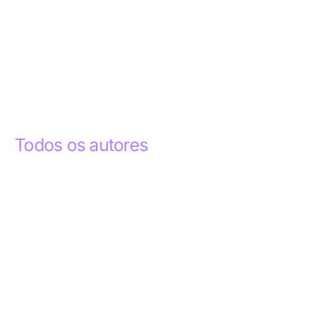
Todos os autores
Abdelhak Razky
1
Addyson Celestino
1
Ademar dos Santos Lima
1
Ademar Lima
1
Aderlande Pereira Ferraz
3
Adílio Junior de Souza
13
Alba Regiane dos Santos Ribeiro
1