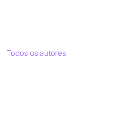
Todos os autores
Abdelhak Razky
1
Addyson Celestino
1
Ademar dos Santos Lima
1
Ademar Lima
1
Aderlande Pereira Ferraz
3
Adílio Junior de Souza
13
Alba Regiane dos Santos Ribeiro
1
Alceu João Gregory
1