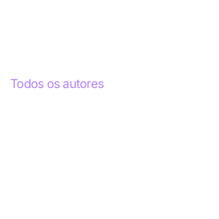
Todos os autores
Abdelhak Razky
1
Addyson Celestino
1
Ademar dos Santos Lima
1
Ademar Lima
1
Aderlande Pereira Ferraz
3
Adílio Junior de Souza
13
Alba Regiane dos Santos Ribeiro
1
Alceu João Gregory
1