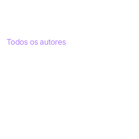
Todos os autores
Abdelhak Razky
1
Addyson Celestino
1
Ademar dos Santos Lima
1
Ademar Lima
1
Aderlande Pereira Ferraz
3
Adílio Junior de Souza
13
Alba Regiane dos Santos Ribeiro
1
Alceu João Gregory
1
Alex Caldas Simões
4