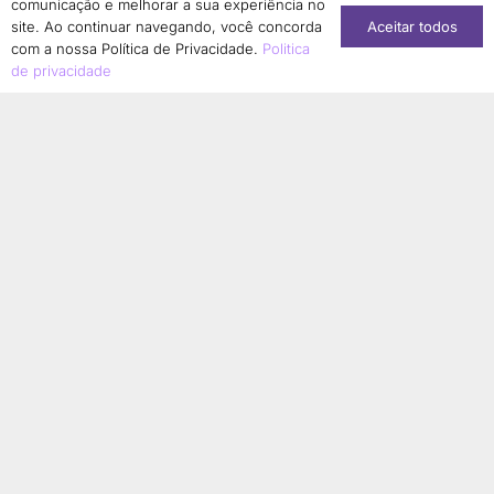
comunicação e melhorar a sua experiência no
Sonia Regina Borges Albernaz
1
Aceitar todos
site. Ao continuar navegando, você concorda
Sonia Regina Jurado
1
com a nossa Política de Privacidade.
Politica
de privacidade
Stéphanie Soares Girão
1
Suzany Moura Saldanha Kabongo
1
Tainara Lucia Corrêa de Matos
1
Taís Aparecida de Moura
1
Talita Serpa
1
Tamires Cristina Bonani Conti
1
Tânia Guedes Magalhães
2
Tatiana Sousa
1
Terezinha Ferreira de Almeida
1
Thainá Cristina da Silva Ferreira
1
Thiago Morais Ceratti Ribeiro
1
Vanessa Mendes Motta de Menezes
1
Vera Lúcia Dias dos Santos Augusto
1