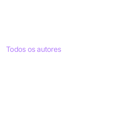
Todos os autores
Abdelhak Razky
1
Addyson Celestino
1
Ademar dos Santos Lima
1
Ademar Lima
1
Aderlande Pereira Ferraz
3
Adílio Junior de Souza
13
Alba Regiane dos Santos Ribeiro
1
Alceu João Gregory
1