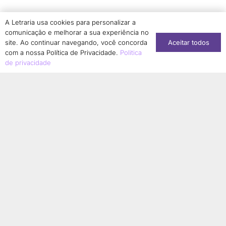
Simone Dantas-Longhi
1
A Letraria usa cookies para personalizar a
Solange Aranha
1
comunicação e melhorar a sua experiência no
Aceitar todos
Sonia Regina Borges Albernaz
site. Ao continuar navegando, você concorda
1
com a nossa Política de Privacidade.
Politica
Sonia Regina Jurado
1
de privacidade
Stéphanie Soares Girão
1
Suzany Moura Saldanha Kabongo
1
Tainara Lucia Corrêa de Matos
1
Taís Aparecida de Moura
1
Talita Serpa
1
Tamires Cristina Bonani Conti
1
Tânia Guedes Magalhães
2
Tatiana Sousa
1
Terezinha Ferreira de Almeida
1
Thainá Cristina da Silva Ferreira
1