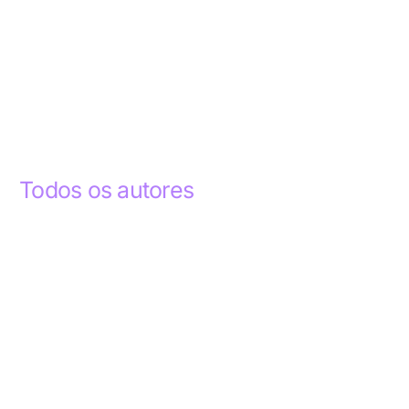
Todos os autores
Abdelhak Razky
1
Addyson Celestino
1
Ademar dos Santos Lima
1
Ademar Lima
1
Aderlande Pereira Ferraz
3
Adílio Junior de Souza
13
Alba Regiane dos Santos Ribeiro
1