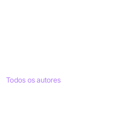
Todos os autores
Abdelhak Razky
1
Addyson Celestino
1
Ademar dos Santos Lima
1
Ademar Lima
1
Aderlande Pereira Ferraz