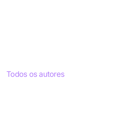
Todos os autores
Abdelhak Razky
1
Addyson Celestino
1
Ademar dos Santos Lima
1
Ademar Lima
1
Aderlande Pereira Ferraz
3
Adílio Junior de Souza
13